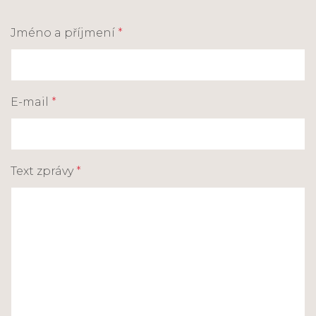
Jméno a příjmení
*
E-mail
*
Text zprávy
*