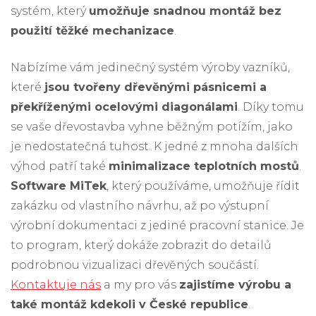
systém, který
umožňuje snadnou montáž bez
použití těžké mechanizace
.
Nabízíme vám jedinečný systém výroby vazníků,
které
jsou tvořeny dřevěnými pásnicemi a
překříženými ocelovými diagonálami
. Díky tomu
se vaše dřevostavba vyhne běžným potížím, jako
je nedostatečná tuhost. K jedné z mnoha dalších
výhod patří také
minimalizace teplotních mostů
.
Software MiTek
, který používáme, umožňuje řídit
zakázku od vlastního návrhu, až po výstupní
výrobní dokumentaci z jediné pracovní stanice. Je
to program, který dokáže zobrazit do detailů
podrobnou vizualizaci dřevěných součástí.
Kontaktuje nás
a my pro vás
zajistíme výrobu a
také montáž kdekoli v České republice
.